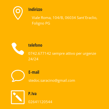

Indirizzo
Viale Roma, 104/B, 06034 Sant`Eraclio,
Foligno PG

telefono
0742.677142
sempre attivo per urgenze
24/24
v
E-mail
@onicaras.codets
moc.liamg
k
P.Iva
02641120544