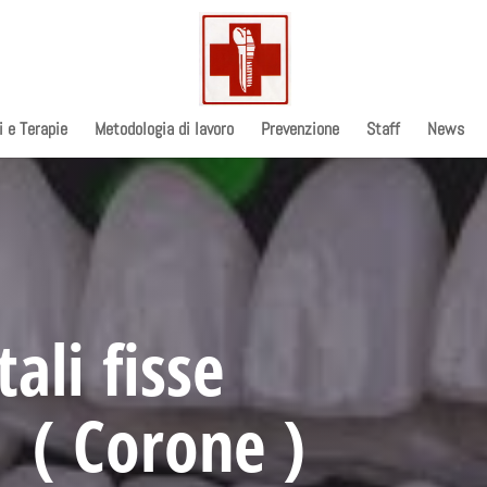
i e Terapie
Metodologia di lavoro
Prevenzione
Staff
News
ali fisse
i ( Corone )