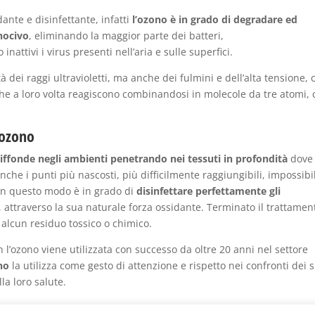
nte e disinfettante, infatti
l’ozono è in grado di degradare ed
nocivo
, eliminando la maggior parte dei batteri,
inattivi i virus presenti nell’aria e sulle superfici.
tà dei raggi ultravioletti, ma anche dei fulmini e dell’alta tensione, 
he a loro volta reagiscono combinandosi in molecole da tre atomi,
’ozono
 diffonde negli ambienti penetrando nei tessuti in profondità
dove 
che i punti più nascosti, più difficilmente raggiungibili, impossibi
 In questo modo è in grado di
disinfettare perfettamente gli
, attraverso la sua naturale forza ossidante. Terminato il trattamen
e alcun residuo tossico o chimico.
n l’ozono viene utilizzata con successo da oltre 20 anni nel settore
no
la utilizza come gesto di attenzione e rispetto nei confronti dei 
la loro salute.