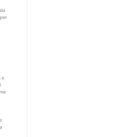
 da
 per
,
a e
d
ome
e
ta