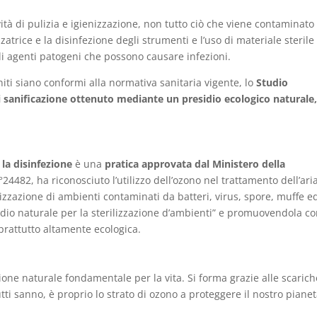
ività di pulizia e igienizzazione, non tutto ciò che viene contaminato
zatrice e la disinfezione degli strumenti e l’uso di materiale sterile
li agenti patogeni che possono causare infezioni.
iuniti siano conformi alla normativa sanitaria vigente, lo
Studio
di sanificazione ottenuto mediante un presidio ecologico naturale
 la disinfezione
è una
pratica approvata dal Ministero della
24482, ha riconosciuto l’utilizzo dell’ozono nel trattamento dell’ari
lizzazione di ambienti contaminati da batteri, virus, spore, muffe e
dio naturale per la sterilizzazione d’ambienti” e promuovendola c
rattutto altamente ecologica.
ione naturale fondamentale per la vita. Si forma grazie alle scarich
tti sanno, è proprio lo strato di ozono a proteggere il nostro piane