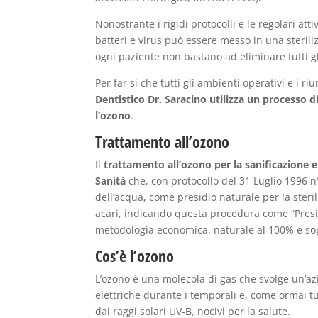
Nonostrante i rigidi protocolli e le regolari att
batteri e virus può essere messo in una steriliz
ogni paziente non bastano ad eliminare tutti g
Per far si che tutti gli ambienti operativi e i r
Dentistico Dr. Saracino utilizza un processo 
l’ozono
.
Trattamento all’ozono
Il
trattamento all’ozono per la sanificazione e
Sanità
che, con protocollo del 31 Luglio 1996 n°
dell’acqua, come presidio naturale per la steri
acari, indicando questa procedura come “Presi
metodologia economica, naturale al 100% e sop
Cos’è l’ozono
L’ozono è una molecola di gas che svolge un’az
elettriche durante i temporali e, come ormai tu
dai raggi solari UV-B, nocivi per la salute.