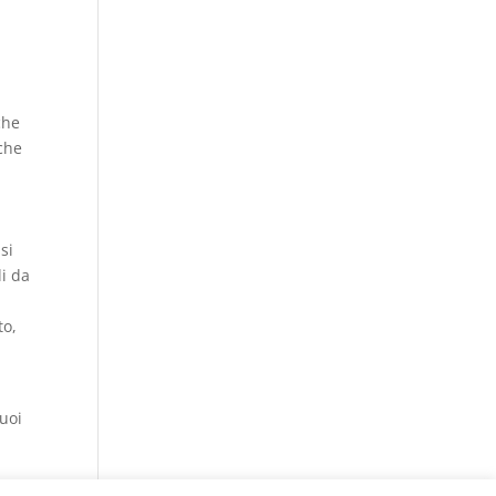
che
 che
si
li da
to,
suoi